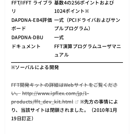
FFT/IFFT ライブラ
基数4の256ポイントおよび
リ
1024ポイント※
DAPDNA-EB4評価
一式（PCIドライバおよびサン
ボード
プルプログラム）
DAPDNA-DBU
一式
ドキュメント
FFT演算プログラムユーザマニ
ュアル
※ソーバルによる開発
FFT開発キットの詳細はWebサイトをご覧くださ
い。
http://www.ipflex.com/jp/1-
（新しいタブで開きます）
products/fft_dev_kit.html
※先方の事情によ
り、当該サイトは閉鎖されました。（2010年1月
19日訂正）