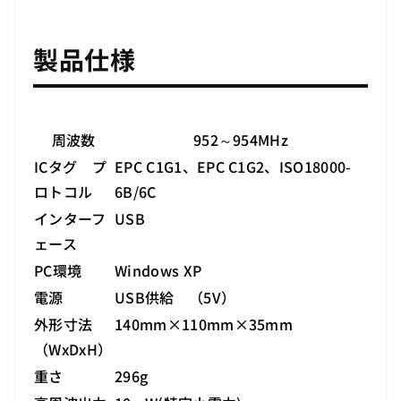
製品仕様
周波数
952～954MHz
ICタグ プ
EPC C1G1、EPC C1G2、ISO18000-
ロトコル
6B/6C
インターフ
USB
ェース
PC環境
Windows XP
電源
USB供給 （5V）
外形寸法
140mm×110mm×35mm
（WxDxH）
重さ
296g