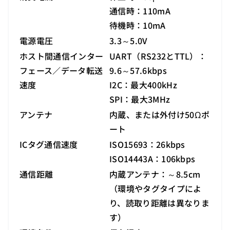
通信時：110mA
待機時：10mA
電源電圧
3.3～5.0V
ホスト間通信インター
UART（RS232とTTL）：
フェース／データ転送
9.6～57.6kbps
速度
I2C：最大400kHz
SPI：最大3MHz
アンテナ
内蔵、または外付け50Ωポ
ート
ICタグ通信速度
ISO15693：26kbps
ISO14443A：106kbps
通信距離
内蔵アンテナ：～8.5cm
（環境やタグタイプによ
り、読取り距離は異なりま
す）