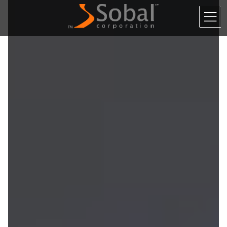
コ
ナ
ン
ビ
テ
ゲ
ン
ー
ツ
シ
へ
ョ
ス
ン
キ
に
ッ
移
プ
動