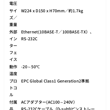
電圧
サイ
W224 x D150 x H70mm／約1.7kg
ズ／
重量
外部
Ethernet(10BASE-T／100BASE-TX）、
イン
RS-232C
ター
フェ
イス
動作
-20～50℃
温度
プロ
EPC Global Class1 Generation2準拠
トコ
ル
付属
ACアダプター(AC100～240V）
品
RS-232Cケーブル（D-sub9ピンストレー