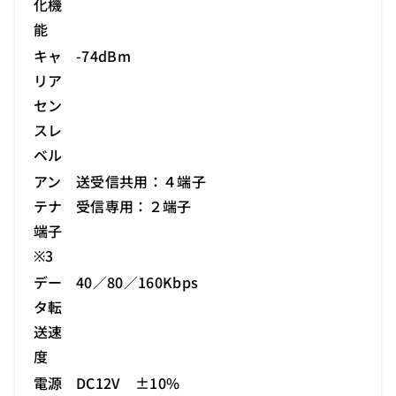
化機
能
キャ
-74dBm
リア
セン
スレ
ベル
アン
送受信共用：４端子
テナ
受信専用：２端子
端子
※3
デー
40／80／160Kbps
タ転
送速
度
電源
DC12V ±10%