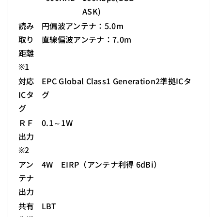
ASK)
読み
円偏波アンテナ：5.0m
取り
直線偏波アンテナ：7.0m
距離
※1
対応
EPC Global Class1 Generation2準拠ICタ
ICタ
グ
グ
ＲＦ
0.1～1W
出力
※2
アン
4W EIRP（アンテナ利得 6dBi）
テナ
出力
共有
LBT