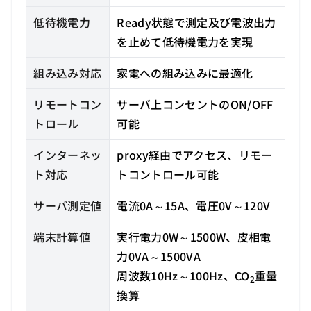
低待機電力
Ready状態で測定及び電波出力
を止めて低待機電力を実現
組み込み対応
家電への組み込みに最適化
リモートコン
サーバ上コンセントのON/OFF
トロール
可能
インターネッ
proxy経由でアクセス、リモー
ト対応
トコントロール可能
サーバ測定値
電流0A～15A、電圧0V～120V
端末計算値
実行電力0W～1500W、皮相電
力0VA～1500VA
周波数10Hz～100Hz、CO
重量
2
換算