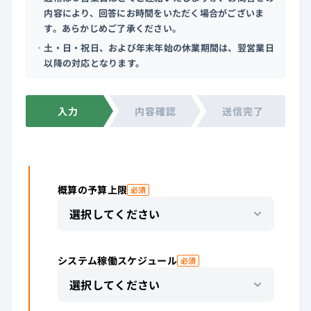
内容により、回答にお時間をいただく場合がございま
す。あらかじめご了承ください。
・
土・日・祝日、および年末年始の休業期間は、翌営業日
以降の対応となります。
ステップ 1／3：入力
入力
内容確認
送信完了
お問合せ内容の入力
概算の予算上限
必須
システム稼働スケジュール
必須