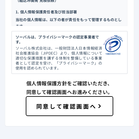
（組込み開発 見積依頼）
1. 個人情報保護責任者及び担当部署
当社の個人情報は、以下の者が責任をもって管理するものとし
ます。
個人情報保護責任者：ソーバル株式会社 取締役（TEL:03-
ソーバルは、プライバシーマークの認定事業者で
6409-6131）
す。
担当部署：人事部
ソーバル株式会社は、一般財団法人日本情報経済
社会推進協会（JIPDEC）より、個人情報について
2. 個人情報の利用目的
適切な保護措置を講ずる体制を整備している事業
者として認定を受け、「プライバシーマーク」の
ご送信いただき当社が取得した個人情報（氏名、連絡先電話番
使用を認められています。
号、メールアドレス）は、お問合せ対応のために利用いたしま
す。
個人情報保護方針をご確認いただき、
3. 個人情報の外部委託に関して
同意して確認画面へお進みください。
当社は、「2.個人情報の利用目的」に定める利用目的の達成に
必要な範囲内で個人情報の取り扱いを外部に委託することがあ
同意して確認画面へ
ります。個人情報を適切に取り扱っていると認められる委託先
を選定し、委託先においても、個人情報の管理、秘密保持、提
供の禁止を徹底させ、お客様の個人情報の漏洩などがないよ
う、適切な管理を実施させてまいります。