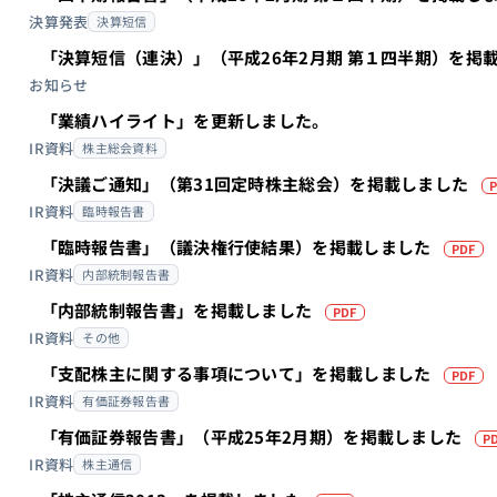
決算発表
決算短信
「決算短信（連決）」（平成26年2月期 第１四半期）を掲
お知らせ
「業績ハイライト」を更新しました。
IR資料
株主総会資料
「決議ご通知」（第31回定時株主総会）を掲載しました
P
IR資料
臨時報告書
「臨時報告書」（議決権行使結果）を掲載しました
PDF
IR資料
内部統制報告書
（PDFを別タブ
「内部統制報告書」を掲載しました
PDF
IR資料
その他
「支配株主に関する事項について」を掲載しました
PDF
IR資料
有価証券報告書
「有価証券報告書」（平成25年2月期）を掲載しました
P
IR資料
株主通信