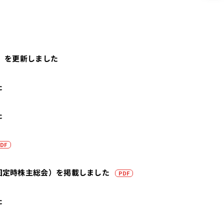
開きます）
（PDFを別タブで開きます）
定）を更新しました
た
た
（PDFを別タブで開きます）
DF
（PDFを別タブで開きま
回定時株主総会）を掲載しました
PDF
た