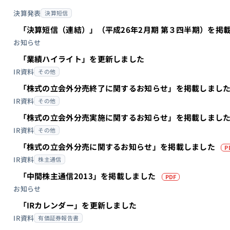
決算発表
決算短信
ナー
#組込み
「決算短信（連結）」（平成26年2月期 第３四半期）を掲
お知らせ
「業績ハイライト」を更新しました
IR資料
その他
「株式の立会外分売終了に関するお知らせ」を掲載しまし
IR資料
その他
「株式の立会外分売実施に関するお知らせ」を掲載しまし
IR資料
その他
「株式の立会外分売に関するお知らせ」を掲載しました
P
IR資料
株主通信
（PDFを別
「中間株主通信2013」を掲載しました
PDF
お知らせ
「IRカレンダー」を更新しました
IR資料
有価証券報告書