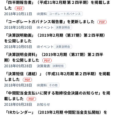
「四半期報告書」（平成31年2月期 第２四半期）を掲載しま
（PDFを別タブで開きます）
した
PDF
2018年10月11日
IR資料
コーポレートガバナンス
（P
「コーポレートガバナンス報告書」を更新しました
PDF
2018年10月10日
IRイベント
決算説明会
「決算説明動画」（2019年2月期（第37期）第２四半期）
を公開しました
2018年10月05日
IRイベント
決算説明会
「決算説明会資料」（2019年2月期（第37期）第２四半
（PDFを別タブで開きます）
期）を公開しました
PDF
2018年09月28日
決算発表
決算短信
「決算短信（連結）」（平成31年2月期 第２四半期）を掲載
（PDFを別タブで開きます）
しました
PDF
2018年09月28日
IR資料
その他
「中間配当金支払いに関する取締役会決議のお知らせ」を掲
（PDFを別タブで開きます）
載しました
PDF
2018年09月28日
お知らせ
「IRカレンダー」（2019年2月期 中間配当金支払開始）を