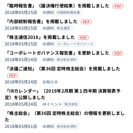
（P
「臨時報告書」（議決権行使結果）を掲載しました
PDF
2018年05月25日
IR資料
内部統制報告書
（PDFを別タブで
「内部統制報告書」を掲載しました
PDF
2018年05月25日
IR資料
株主通信
（PDFを別タブで開
「株主通信2018」を掲載しました
PDF
2018年05月25日
IR資料
コーポレートガバナンス
（P
「コーポレートガバナンス報告書」を更新しました
PDF
2018年05月24日
IR資料
株主総会資料
「決議ご通知」（第36回 定時株主総会）を掲載しました
（PDFを別タブで開きます）
PDF
2018年05月24日
お知らせ
「IRカレンダー」（2019年2月期 第１四半期 決算発表予
定）を公開しました
2018年05月24日
IRイベント
株主総会
「株主総会」（第36回 定時株主総会）の情報を更新しまし
た
2018年05月01日
IR資料
株主総会資料