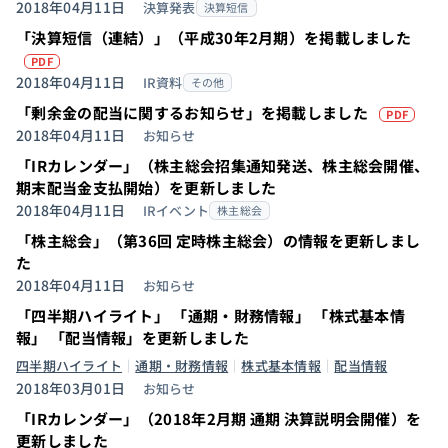
2018年04月11日
決算発表
決算短信
「決算短信（連結）」（平成30年2月期）を掲載しました
（PDFを別タブで開きます）
PDF
2018年04月11日
IR資料
その他
（P
「剰余金の配当に関するお知らせ」を掲載しました
PDF
2018年04月11日
お知らせ
「IRカレンダー」（株主総会招集通知発送、株主総会開催、
期末配当金支払開始）を更新しました
2018年04月11日
IRイベント
株主総会
「株主総会」（第36回 定時株主総会）の情報を更新しまし
た
2018年04月11日
お知らせ
「四半期ハイライト」 「通期・財務情報」 「株式基本情
報」 「配当情報」を更新しました
四半期ハイライト
通期・財務情報
株式基本情報
配当情報
2018年03月01日
お知らせ
「IRカレンダー」（2018年2月期 通期 決算説明会開催）を
更新しました