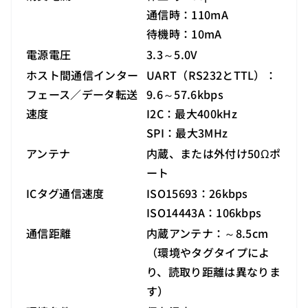
通信時：110mA
待機時：10mA
電源電圧
3.3～5.0V
ホスト間通信インター
UART（RS232とTTL）：
フェース／データ転送
9.6～57.6kbps
速度
I2C：最大400kHz
SPI：最大3MHz
アンテナ
内蔵、または外付け50Ωポ
ート
ICタグ通信速度
ISO15693：26kbps
ISO14443A：106kbps
通信距離
内蔵アンテナ：～8.5cm
（環境やタグタイプによ
り、読取り距離は異なりま
す）