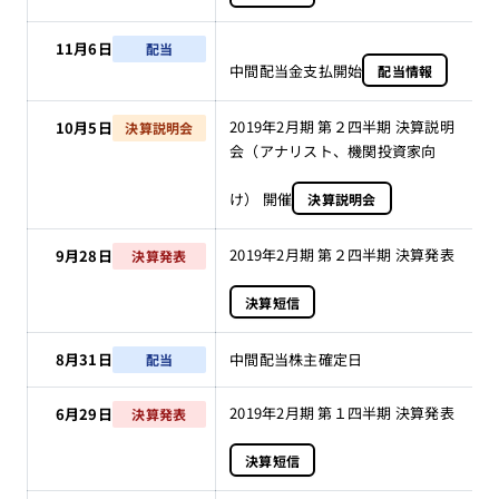
11月6日
配当
中間配当金支払開始
配当情報
2019年2月期 第２四半期 決算説明
10月5日
決算説明会
会（アナリスト、機関投資家向
け） 開催
決算説明会
2019年2月期 第２四半期 決算発表
9月28日
決算発表
決算短信
8月31日
中間配当株主確定日
配当
2019年2月期 第１四半期 決算発表
6月29日
決算発表
決算短信