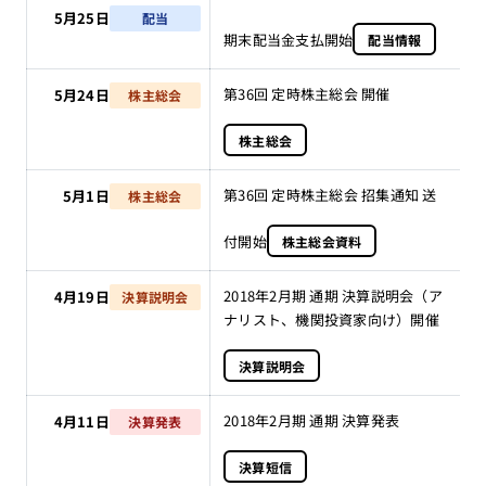
5月25日
配当
期末配当金支払開始
配当情報
第36回 定時株主総会 開催
5月24日
株主総会
株主総会
第36回 定時株主総会 招集通知 送
5月1日
株主総会
付開始
株主総会資料
2018年2月期 通期 決算説明会
（ア
4月19日
決算説明会
ナリスト、機関投資家向け）
開催
決算説明会
2018年2月期 通期 決算発表
4月11日
決算発表
決算短信