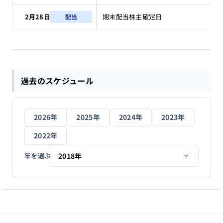
2月28日
期末配当株主確定日
配当
過去のスケジュール
2026年
2025年
2024年
2023年
2022年
年を選ぶ