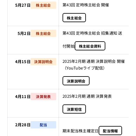
第43回 定時株主総会 開催
5月27日
株主総会
株主総会
第43回 定時株主総会 招集通知 送
5月2日
株主総会
付開始
株主総会資料
2025年2月期 通期 決算説明会 開催
4月15日
決算説明会
（YouTubeライブ配信）
決算説明会
2025年2月期 通期 決算発表
4月11日
決算発表
決算短信
2月28日
配当
期末配当株主確定日
配当情報